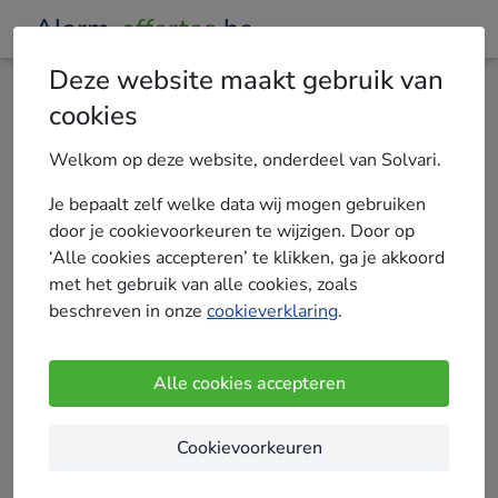
Alarm-
offertes
.be
Deze website maakt gebruik van
cookies
Privacyverklaring & disclaimer
Welkom op deze website, onderdeel van Solvari.
1. Introductie
Je bepaalt zelf welke data wij mogen gebruiken
door je cookievoorkeuren te wijzigen. Door op
Deze Privacyverklaring van Solvari B.V. (hierna
‘Alle cookies accepteren’ te klikken, ga je akkoord
Solvari of wij) heeft betrekking op het
met het gebruik van alle cookies, zoals
verwerken van persoonsgegevens van
beschreven in onze
cookieverklaring
.
personen die een offerteaanvraag indienen,
onze website bezoeken, een recensie
achterlaten, zich abonneren op onze
Alle cookies accepteren
nieuwsbrief of contact met ons opnemen
(bijvoorbeeld telefonisch of via Social Media).
Cookievoorkeuren
Deze Privacyverklaring biedt informatie over de
verwerking van persoonsgegevens door Solvari,